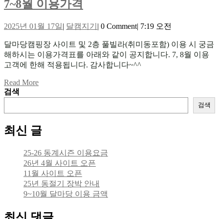
당
7~8
14
7~8월 이용가격
일
월
이
2025
달
2025년 01월 17일
|
달캠지기
|
0 Comment
|
7:19 오전
이
용
년
캠
달마당캠핑장 사이트 및 2층 풀빌라(취미동포함) 이용 시 궁금
01
용
지
금
월
해하시는 이용가격표를 아래와 같이 공지합니다. 7, 8월 이용
기
가
액
17
고객에 한해 적용됩니다. 감사합니다~^^
일
격
Read
Read More
More
검색
검색
최신 글
25-26 동계시즌 이용요금
26년 4월 사이트 오픈
11월 사이트 오픈
25년 동절기 장박 안내
9~10월 달마당 이용 금액
최신 댓글