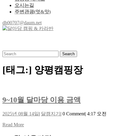
오시는길
주변관광(멋&맛)
Close
dh00707@daum.net
dh00707@daum.net
Button
Search
for:
[태그:]
양평캠핑장
9~10
9~10월 달마당 이용 금액
월
2025
달
2025년 08월 14일
|
달캠지기
|
0 Comment
|
4:17 오전
달
년
캠
Read
Read More
08
마
지
More
월
기