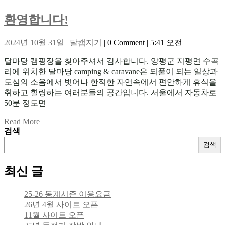
환
환영합니다!
영
2024
달
2024년 10월 31일
|
달캠지기
|
0 Comment
|
5:41 오전
합
년
캠
달마당 캠핑장을 찾아주셔서 감사합니다. 양평군 지평면 수곡
10
지
니
월
리에 위치한 달마당 camping & caravane은 되풀이 되는 일상과
기
31
다!
도심의 소음에서 벗어나 한적한 자연속에서 편안하게 휴식을
일
취하고 힐링하는 여러분들의 공간입니다. 서울에서 자동차로
50분 정도면
Read
Read More
More
검색
검색
최신 글
25-26 동계시즌 이용요금
26년 4월 사이트 오픈
11월 사이트 오픈