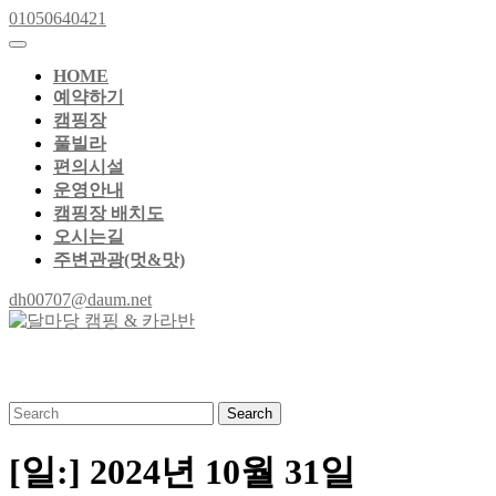
Skip
01050640421
01050640421
to
Open
content
Button
Skip
HOME
to
예약하기
content
캠핑장
풀빌라
편의시설
운영안내
캠핑장 배치도
오시는길
주변관광(멋&맛)
Close
dh00707@daum.net
dh00707@daum.net
Button
Search
for:
[일:]
2024년 10월 31일